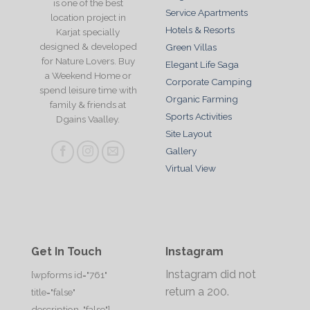
is one of the best
Service Apartments
location project in
Hotels & Resorts
Karjat specially
designed & developed
Green Villas
for Nature Lovers. Buy
Elegant Life Saga
a Weekend Home or
Corporate Camping
spend leisure time with
Organic Farming
family & friends at
Sports Activities
Dgains Vaalley.
Site Layout
Gallery
Virtual View
Get In Touch
Instagram
Instagram did not
[wpforms id="761"
return a 200.
title="false"
description="false"]