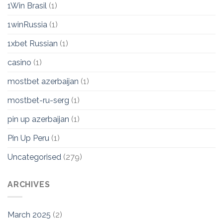
1Win Brasil
(1)
1winRussia
(1)
1xbet Russian
(1)
casino
(1)
mostbet azerbaijan
(1)
mostbet-ru-serg
(1)
pin up azerbaijan
(1)
Pin Up Peru
(1)
Uncategorised
(279)
ARCHIVES
March 2025
(2)