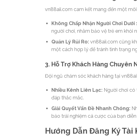
vn88aii.com cam kết mang đến một môi 
Không Chấp Nhận Người Chơi Dưới 1
người chơi, nhằm bảo vệ trẻ em khỏi n
Quản Lý Rủi Ro:
vn88aii.com cũng khu
một cách hợp lý để tránh tình trạng n
3. Hỗ Trợ Khách Hàng Chuyên 
Đội ngũ chăm sóc khách hàng tại vn88aii
Nhiều Kênh Liên Lạc:
Người chơi có t
đáp thắc mắc.
Giải Quyết Vấn Đề Nhanh Chóng:
Nh
bảo trải nghiệm cá cược của bạn diễn 
Hướng Dẫn Đăng Ký Tài 