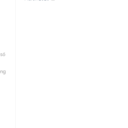
 số
ờng