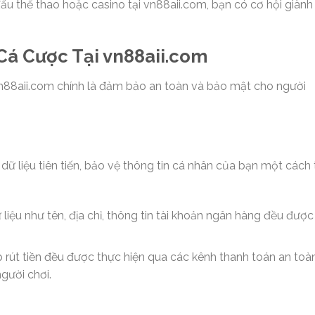
ấu thể thao hoặc casino tại vn88aii.com, bạn có cơ hội giành
Cá Cược Tại vn88aii.com
n88aii.com chính là đảm bảo an toàn và bảo mật cho người
 liệu tiên tiến, bảo vệ thông tin cá nhân của bạn một cách 
liệu như tên, địa chỉ, thông tin tài khoản ngân hàng đều được
 rút tiền đều được thực hiện qua các kênh thanh toán an toà
người chơi.
g