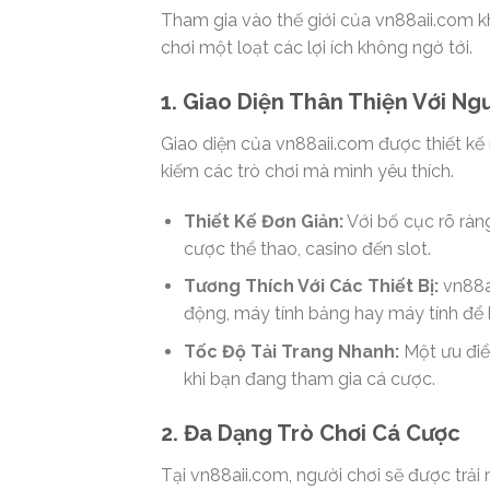
Tham gia vào thế giới của vn88aii.com 
chơi một loạt các lợi ích không ngờ tới.
1. Giao Diện Thân Thiện Với Ng
Giao diện của vn88aii.com được thiết kế 
kiếm các trò chơi mà mình yêu thích.
Thiết Kế Đơn Giản:
Với bố cục rõ ràn
cược thể thao, casino đến slot.
Tương Thích Với Các Thiết Bị:
vn88ai
động, máy tính bảng hay máy tính để b
Tốc Độ Tải Trang Nhanh:
Một ưu điểm
khi bạn đang tham gia cá cược.
2. Đa Dạng Trò Chơi Cá Cược
Tại vn88aii.com, người chơi sẽ được trải