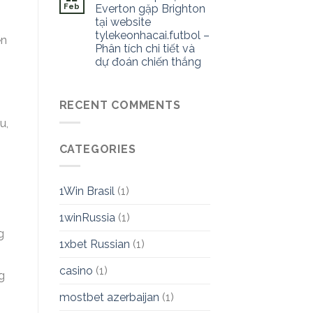
Feb
Everton gặp Brighton
tại website
tylekeonhacai.futbol –
ến
Phân tích chi tiết và
dự đoán chiến thắng
RECENT COMMENTS
u,
CATEGORIES
1Win Brasil
(1)
1winRussia
(1)
g
1xbet Russian
(1)
casino
(1)
g
mostbet azerbaijan
(1)