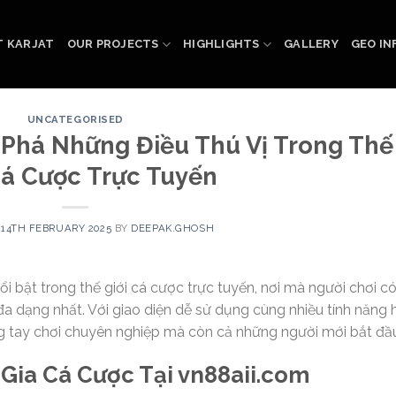
 KARJAT
OUR PROJECTS
HIGHLIGHTS
GALLERY
GEO IN
UNCATEGORISED
Phá Những Điều Thú Vị Trong Thế
Cá Cược Trực Tuyến
N
14TH FEBRUARY 2025
BY
DEEPAK.GHOSH
ổi bật trong thế giới cá cược trực tuyến, nơi mà người chơi c
 đa dạng nhất. Với giao diện dễ sử dụng cùng nhiều tính năng 
ng tay chơi chuyên nghiệp mà còn cả những người mới bắt đầ
Gia Cá Cược Tại vn88aii.com