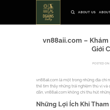
Skip
to
ABOUT US
ABOUT
content
vn88aii.com – Khám 
Giới 
POSTED O
vn88aii.com là một trong những địa chỉ n
thể tìm thấy những trải nghiệm thú vị và
dẫn, vn88aii.com không chỉ thu hút nhữ
Những Lợi Ích Khi Tham 