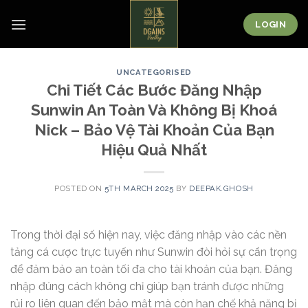
Skip
to
LOGIN
content
UNCATEGORISED
Chi Tiết Các Bước Đăng Nhập
Sunwin An Toàn Và Không Bị Khoá
Nick – Bảo Vệ Tài Khoản Của Bạn
Hiệu Quả Nhất
POSTED ON
5TH MARCH 2025
BY
DEEPAK.GHOSH
Trong thời đại số hiện nay, việc đăng nhập vào các nền
tảng cá cược trực tuyến như Sunwin đòi hỏi sự cẩn trọng
để đảm bảo an toàn tối đa cho tài khoản của bạn. Đăng
nhập đúng cách không chỉ giúp bạn tránh được những
rủi ro liên quan đến bảo mật mà còn hạn chế khả năng bị