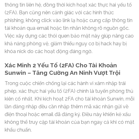
thông tin liên hệ, đồng thời kích hoạt xác thực hai yếu tố
(2FA). Bạn cũng nên cảnh giác với các hình thức
phishing, không click vào link lạ hoặc cung cấp thông tin
tài khoản qua email hoặc tin nhắn không rõ nguồn gốc.
Việc xây dựng các thói quen bảo mật này giúp nâng cao
khả năng phòng vệ, giảm thiểu nguy cơ bị hack hay bị
khóa nick do các hoạt động đáng ngờ.
Xác Minh 2 Yếu Tố (2FA) Cho Tài Khoản
Sunwin – Tăng Cường An Ninh Vượt Trội
Trong cuộc chiến chống lại các hành vi xâm nhập trái
phép, xác thực hai yếu tố (2FA) chính là tuyến phòng thủ
kiên cố nhất. Khi kích hoạt 2FA cho tài khoản Sunwin, mỗi
lần đăng nhập đều cần nhập thêm mã xác nhận gửi về
điện thoại hoặc email đã đăng ký. Điều này khiến kẻ xấu
không thể truy cập tài khoản của bạn ngay cả khi có mật
khẩu chuẩn.