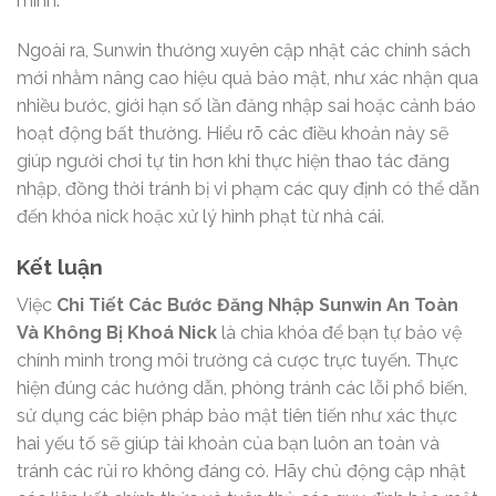
mình.
Ngoài ra, Sunwin thường xuyên cập nhật các chính sách
mới nhằm nâng cao hiệu quả bảo mật, như xác nhận qua
nhiều bước, giới hạn số lần đăng nhập sai hoặc cảnh báo
hoạt động bất thường. Hiểu rõ các điều khoản này sẽ
giúp người chơi tự tin hơn khi thực hiện thao tác đăng
nhập, đồng thời tránh bị vi phạm các quy định có thể dẫn
đến khóa nick hoặc xử lý hình phạt từ nhà cái.
Kết luận
Việc
Chi Tiết Các Bước Đăng Nhập Sunwin An Toàn
Và Không Bị Khoá Nick
là chìa khóa để bạn tự bảo vệ
chính mình trong môi trường cá cược trực tuyến. Thực
hiện đúng các hướng dẫn, phòng tránh các lỗi phổ biến,
sử dụng các biện pháp bảo mật tiên tiến như xác thực
hai yếu tố sẽ giúp tài khoản của bạn luôn an toàn và
tránh các rủi ro không đáng có. Hãy chủ động cập nhật