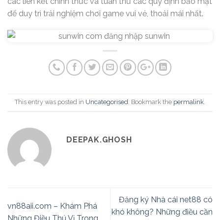
các liên kết chính thức và tuân thủ các quy định bảo mật
để duy trì trải nghiệm chơi game vui vẻ, thoải mái nhất.
This entry was posted in
Uncategorised
. Bookmark the
permalink
.
DEEPAK.GHOSH
Đăng ký Nhà cái net88 có
vn88aii.com – Khám Phá
khó không? Những điều cần
Những Điều Thú Vị Trong