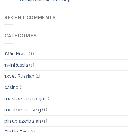
RECENT COMMENTS
CATEGORIES
1Win Brasil
(1)
1winRussia
(1)
1xbet Russian
(1)
casino
(1)
mostbet azerbaijan
(1)
mostbet-ru-serg
(1)
pin up azerbaijan
(1)