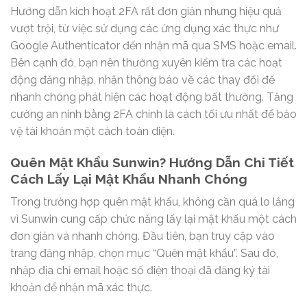
Hướng dẫn kích hoạt 2FA rất đơn giản nhưng hiệu quả
vượt trội, từ việc sử dụng các ứng dụng xác thực như
Google Authenticator đến nhận mã qua SMS hoặc email.
Bên cạnh đó, bạn nên thường xuyên kiểm tra các hoạt
động đăng nhập, nhận thông báo về các thay đổi để
nhanh chóng phát hiện các hoạt động bất thường. Tăng
cường an ninh bằng 2FA chính là cách tối ưu nhất để bảo
vệ tài khoản một cách toàn diện.
Quên Mật Khẩu Sunwin? Hướng Dẫn Chi Tiết
Cách Lấy Lại Mật Khẩu Nhanh Chóng
Trong trường hợp quên mật khẩu, không cần quá lo lắng
vì Sunwin cung cấp chức năng lấy lại mật khẩu một cách
đơn giản và nhanh chóng. Đầu tiên, bạn truy cập vào
trang đăng nhập, chọn mục “Quên mật khẩu”. Sau đó,
nhập địa chỉ email hoặc số điện thoại đã đăng ký tài
khoản để nhận mã xác thực.