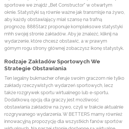
sportowe we znajdź „Bet Constructor” w otwartym
oknie. Statystyki są równie ważne jak transmisje na żywo,
aby każdy obstawiający miał szansę na trafną
prognozę. 888Starz proponuje kompleksowe statystyki
mhh swojej stronie zakładów. Aby je znaleźć, kliknij na
wydarzenie, które chcesz obstawić, a w prawym
górnym rogu strony głównej zobaczysz ikonę statystyk.
Rodzaje Zakładów Sportowych We
Strategie Obstawiania
Ten legalny bukmacher oferuje swoim graczom nie tylko
zakłady rzeczywistych wydarzeń sportowych, lecz
także rozgrywek sportu wirtualnego lub e-sportu.
Dodatkową opcją dla graczy jest możliwość
obstawiania zakładów na żywo, czyli w trakcie aktualnie
rozgrywanego wydarzenia. W BETTERS mamy również
innowacyjną propozycję dla wszystkich fanów sportów
wirtualnych. Na naszej stronie dostępne są wirtualne