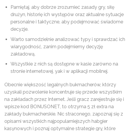
Pamiętaj, aby dobrze zrozumieć zasady gry, siłę
drużyn, historię ich występów oraz aktualne sytuacje
personalne i taktyczne, aby podejmować świadome
decyzje.
Warto samodzielnie analizować typy i sprawdzać ich
wiarygodność, zanim podejmiemy decyzję
zakładową.
Wszystkie z nich są dostępne w kasie zarówno na
stronie internetowej, yak i w aplikacji mobilnej.
Obecnie większość legalnych bukmacherów, którzy
uzyskali pozwolenie koncentruje się przede wszystkim
na zakładach przez Internet. Jeśli gracz zarejestruje się i
wpisze kod BONUSONET, to otrzyma 5 zł extra na
zakłady bukmacherskie. Nic straconego, zapoznaj się z
opisami wszystkich najpopularniejszych habgier
kasynowych i poznaj optymalne strategie gry, które