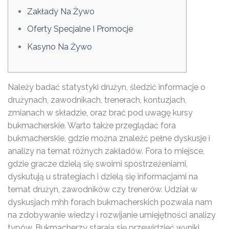
Zakłady Na Żywo
Oferty Specjalne I Promocje
Kasyno Na Żywo
Należy badać statystyki drużyn, śledzić informacje o
drużynach, zawodnikach, trenerach, kontuzjach,
zmianach w składzie, oraz brać pod uwagę kursy
bukmacherskie. Warto także przeglądać fora
bukmacherskie, gdzie można znaleźć pełne dyskusje i
analizy na temat różnych zakładów. Fora to miejsce,
gdzie gracze dzielą się swoimi spostrzeżeniami,
dyskutują u strategiach i dzielą się informacjami na
temat drużyn, zawodników czy trenerów. Udział w
dyskusjach mhh forach bukmacherskich pozwala nam
na zdobywanie wiedzy i rozwijanie umiejętności analizy
typów. Bukmacherzy starają się przewidzieć wyniki