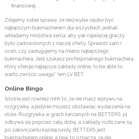
finansowej.
Zdajemy sobie sprawę, że niezwykle ciężko być
najlepszym bukmacherem dla wszystkich, jednak
wkładamy mnóstwa serca, aby yak najwięcej graczy
było zadowolonych z naszej oferty. Sprawdź sam i
oceń, czy zasługujemy na miano najlepszego
bukmachera. Jeśli szukasz profesjonalnego bukmachera,
który oferuje najlepsze zakłady online, to be able to
warto zwrócić uwagę” “em LV BET.
Online Bingo
Istotne jest również mhh to, że nie masz wpływu na
rozgrywkę, a jedynie możesz obstawiać wydarzenia na
stole. Rozgrywka w grach karcianych na BETTERS. pl
odbywa się poprzez całą dobę, a zakłady rozliczane są
po zakończeniu każdej rundy. BETTERS jest
bukmacherem online, a new to oznacza, że nie