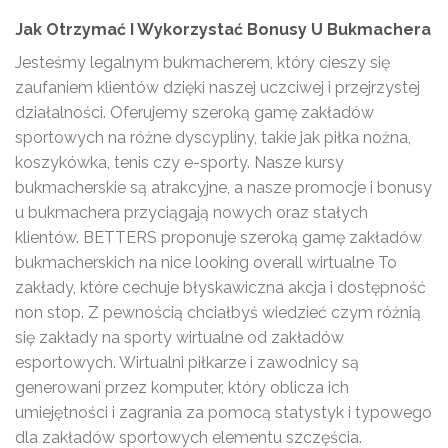
Jak Otrzymać I Wykorzystać Bonusy U Bukmachera
Jesteśmy legalnym bukmacherem, który cieszy się
zaufaniem klientów dzięki naszej uczciwej i przejrzystej
działalności. Oferujemy szeroką gamę zakładów
sportowych na różne dyscypliny, takie jak piłka nożna,
koszykówka, tenis czy e-sporty. Nasze kursy
bukmacherskie są atrakcyjne, a nasze promocje i bonusy
u bukmachera przyciągają nowych oraz stałych
klientów. BETTERS proponuje szeroką gamę zakładów
bukmacherskich na nice looking overall wirtualne To
zakłady, które cechuje błyskawiczna akcja i dostępność
non stop. Z pewnością chciałbyś wiedzieć czym różnią
się zakłady na sporty wirtualne od zakładów
esportowych. Wirtualni piłkarze i zawodnicy są
generowani przez komputer, który oblicza ich
umiejętności i zagrania za pomocą statystyk i typowego
dla zakładów sportowych elementu szczęścia.