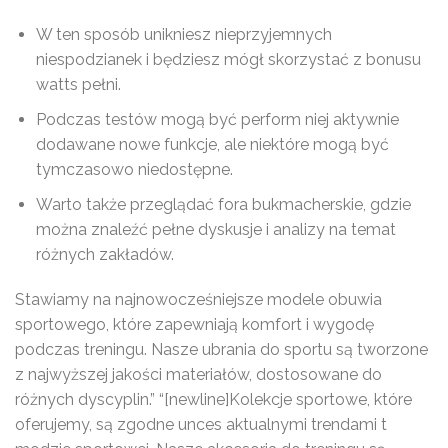
W ten sposób unikniesz nieprzyjemnych
niespodzianek i będziesz mógł skorzystać z bonusu
watts pełni.
Podczas testów mogą być perform niej aktywnie
dodawane nowe funkcje, ale niektóre mogą być
tymczasowo niedostępne.
Warto także przeglądać fora bukmacherskie, gdzie
można znaleźć pełne dyskusje i analizy na temat
różnych zakładów.
Stawiamy na najnowocześniejsze modele obuwia
sportowego, które zapewniają komfort i wygodę
podczas treningu. Nasze ubrania do sportu są tworzone
z najwyższej jakości materiałów, dostosowane do
różnych dyscyplin.” “[newline]Kolekcje sportowe, które
oferujemy, są zgodne unces aktualnymi trendami t