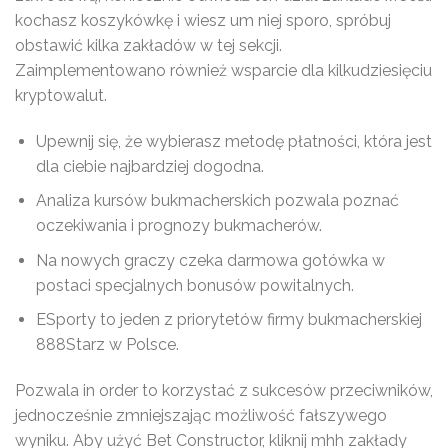
kochasz koszykówkę i wiesz um niej sporo, spróbuj
obstawić kilka zakładów w tej sekcji.
Zaimplementowano również wsparcie dla kilkudziesięciu
kryptowalut.
Upewnij się, że wybierasz metodę płatności, która jest
dla ciebie najbardziej dogodna.
Analiza kursów bukmacherskich pozwala poznać
oczekiwania i prognozy bukmacherów.
Na nowych graczy czeka darmowa gotówka w
postaci specjalnych bonusów powitalnych.
ESporty to jeden z priorytetów firmy bukmacherskiej
888Starz w Polsce.
Pozwala in order to korzystać z sukcesów przeciwników,
jednocześnie zmniejszając możliwość fałszywego
wyniku. Aby użyć Bet Constructor, kliknij mhh zakłady