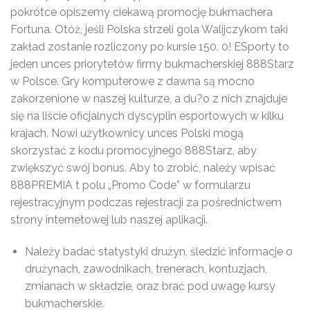
pokrótce opiszemy ciekawą promocję bukmachera
Fortuna. Otóż, jeśli Polska strzeli gola Walijczykom taki
zakład zostanie rozliczony po kursie 150. 0! ESporty to
jeden unces priorytetów firmy bukmacherskiej 888Starz
w Polsce. Gry komputerowe z dawna są mocno
zakorzenione w naszej kulturze, a du?o z nich znajduje
się na liście oficjalnych dyscyplin esportowych w kilku
krajach. Nowi użytkownicy unces Polski mogą
skorzystać z kodu promocyjnego 888Starz, aby
zwiększyć swój bonus. Aby to zrobić, należy wpisać
888PREMIA t polu „Promo Code” w formularzu
rejestracyjnym podczas rejestracji za pośrednictwem
strony internetowej lub naszej aplikacji.
Należy badać statystyki drużyn, śledzić informacje o
drużynach, zawodnikach, trenerach, kontuzjach,
zmianach w składzie, oraz brać pod uwagę kursy
bukmacherskie.