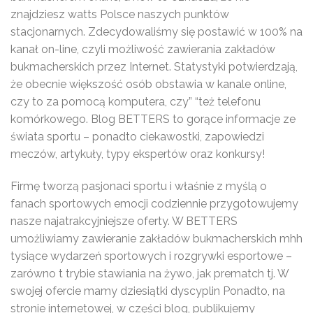
znajdziesz watts Polsce naszych punktów
stacjonarnych. Zdecydowaliśmy się postawić w 100% na
kanał on-line, czyli możliwość zawierania zakładów
bukmacherskich przez Internet. Statystyki potwierdzają,
że obecnie większość osób obstawia w kanale online,
czy to za pomocą komputera, czy” “też telefonu
komórkowego. Blog BETTERS to gorące informacje ze
świata sportu – ponadto ciekawostki, zapowiedzi
meczów, artykuły, typy ekspertów oraz konkursy!
Firmę tworzą pasjonaci sportu i właśnie z myślą o
fanach sportowych emocji codziennie przygotowujemy
nasze najatrakcyjniejsze oferty. W BETTERS
umożliwiamy zawieranie zakładów bukmacherskich mhh
tysiące wydarzeń sportowych i rozgrywki esportowe –
zarówno t trybie stawiania na żywo, jak prematch tj. W
swojej ofercie mamy dziesiątki dyscyplin Ponadto, na
stronie internetowej, w części blog, publikujemy