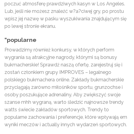
poczuć atmosferę prawdziwych kasyn w Los Angeles.
Lub, jeśli nie możesz znaleźć w?a?ciwej gry, po prostu
wpisz jej nazwę w pasku wyszukiwania znajdującym się
po lewej stronie ekranu.
“popularne
Prowadzimy również konkursy, w których perform
wygrania są atrakcyjne nagrody, którymi są bonusy
bukmacherskie! Sprawdź naszą ofertę, zarejestruj się i
zostań członkiem grupy IMPROVES – legalnego
polskiego bukmachera online. Zakłady bukmacherskie
przyciągają zarówno miłośników sportu, grunzochse i
osoby poszukujące adrenaliny. Aby zwiększyć swoje
szanse mhh wygraną, warto śledzić najnowsze trendy
watts świecie zakładów sportowych. Trendy to
popularne zachowania i preferencje, które wpływają em
wyniki meczów i actually innych wydarzeń sportowych.