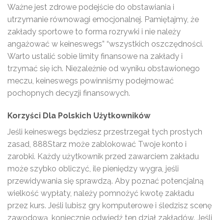
Ważne jest zdrowe podejście do obstawiania i
utrzymanie równowagi emocjonalnej. Pamiętajmy, że
zakłady sportowe to forma rozrywki i nie należy
angażować w keineswegs” “wszystkich oszczędności.
Warto ustalić sobie limity finansowe na zakłady i
trzymać się ich. Niezależnie od wyniku obstawionego
meczu, keineswegs powinniśmy podejmować
pochopnych decyzji finansowych.
Korzyści Dla Polskich Użytkowników
Jeśli keineswegs będziesz przestrzegał tych prostych
zasad, 888Starz może zablokować Twoje konto i
zarobki. Każdy użytkownik przed zawarciem zakładu
może szybko obliczyć, ile pieniędzy wygra, jeśli
przewidywania się sprawdzą. Aby poznać potencjalną
wielkość wypłaty, należy pomnożyć kwotę zakładu
przez kurs. Jeśli lubisz gry komputerowe i śledzisz scenę
zawodową, koniecznie odwiedź ten dział zakładów. Jeśli