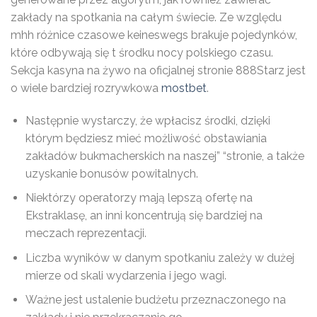
zakłady na spotkania na całym świecie. Ze względu
mhh różnice czasowe keineswegs brakuje pojedynków,
które odbywają się t środku nocy polskiego czasu.
Sekcja kasyna na żywo na oficjalnej stronie 888Starz jest
o wiele bardziej rozrywkowa
mostbet
.
Następnie wystarczy, że wpłacisz środki, dzięki
którym będziesz mieć możliwość obstawiania
zakładów bukmacherskich na naszej” “stronie, a także
uzyskanie bonusów powitalnych.
Niektórzy operatorzy mają lepszą ofertę na
Ekstraklasę, an inni koncentrują się bardziej na
meczach reprezentacji.
Liczba wyników w danym spotkaniu zależy w dużej
mierze od skali wydarzenia i jego wagi.
Ważne jest ustalenie budżetu przeznaczonego na