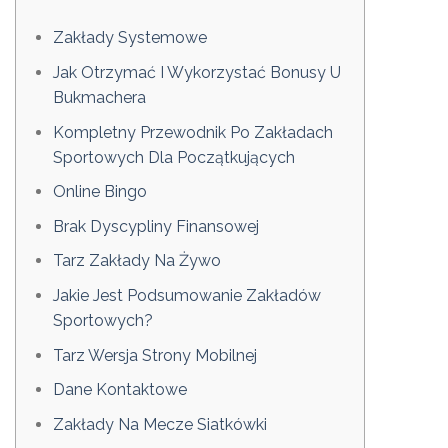
Zakłady Systemowe
Jak Otrzymać I Wykorzystać Bonusy U
Bukmachera
Kompletny Przewodnik Po Zakładach
Sportowych Dla Początkujących
Online Bingo
Brak Dyscypliny Finansowej
Tarz Zakłady Na Żywo
Jakie Jest Podsumowanie Zakładów
Sportowych?
Tarz Wersja Strony Mobilnej
Dane Kontaktowe
Zakłady Na Mecze Siatkówki