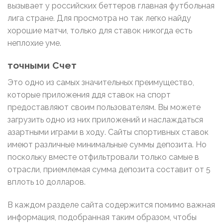
вызывает у российских беттеров главная футбольная
лига стране. Для просмотра но так легко найду
хорошие матчи, только для ставок никогда есть
неплохие уме.
точными Счет
Это одно из самых значительных преимущество,
которые приложения ддя ставок на спорт
предоставляют своим пользователям. Вы можете
загрузить одно из них приложений и наслаждаться
азартными играми в ходу. Сайты спортивных ставок
имеют различные минимальные суммы депозита. Но
поскольку вместе отфильтровали только самые в
отрасли, приемлемая сумма депозита составит от 5
вплоть 10 долларов.
В каждом разделе сайта содержится помимо важная
информация, подобранная таким образом, чтобы