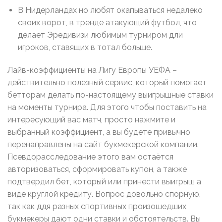
В Нидерландах но любят окапываться недалеко
своих ворот, в тренде атакующий футбол, что
делает Эредивизи любимым турниром дли
игроков, ставящих в тотал больше.
Лайв-коэффициенты на Лигу Европы УЕФА –
действительно полезный сервис, который помогает
бетторам делать по-настоящему выигрышные ставки
на моменты турнира. Для этого чтобы поставить на
интересующий вас матч, просто нажмите и
выбранный коэффициент, а вы будете привычно
перенаправлены на сайт букмекерской компании.
Псевдорасследование этого вам остаётся
авторизоваться, сформировать купон, а также
подтвердил бет, который или принести выигрыш а
виде круглой кредиту. Вопрос довольно спорную,
так как ддя разных спортивных произошедших
букмекеры дают одни ставки и обстоятельств. Вы