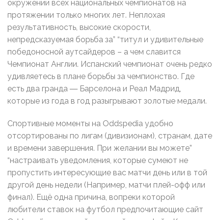
окружении всех национальных чемпионатов на
протяжении только многих лет. Неплохая
результативность, высокие скорости,
непредсказуемая борьба за” “титул и удивительные
победоносной аутсайдеров – а чем славится
Чемпионат Англии. Испанский чемпионат очень редко
удивляетесь в плане борьбы за чемпионство. Где
есть два гранда ― Барселона и Реал Мадрид,
которые из года в год разыгрывают золотые медали.
Спортивные моменты на Oddspedia удобно
отсортированы по лигам (дивизионам), странам, дате
и времени завершения. При желании вы можете”
“настраивать уведомления, которые сумеют не
пропустить интересующие вас матчи день или в той
другой день недели (Например, матчи плей-офф или
финал). Ещё одна причина, вопреки которой
любители ставок на футбол предпочитающие сайт