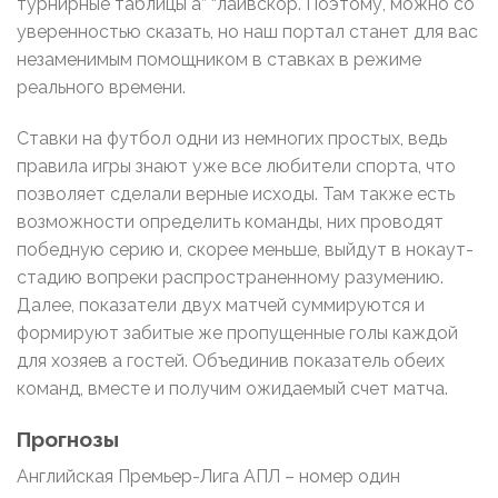
турнирные таблицы а” “лайвскор. Поэтому, можно со
уверенностью сказать, но наш портал станет для вас
незаменимым помощником в ставках в режиме
реального времени.
Ставки на футбол одни из немногих простых, ведь
правила игры знают уже все любители спорта, что
позволяет сделали верные исходы. Там также есть
возможности определить команды, них проводят
победную серию и, скорее меньше, выйдут в нокаут-
стадию вопреки распространенному разумению.
Далее, показатели двух матчей суммируются и
формируют забитые же пропущенные голы каждой
для хозяев а гостей. Объединив показатель обеих
команд, вместе и получим ожидаемый счет матча.
Прогнозы
Английская Премьер-Лига АПЛ – номер один