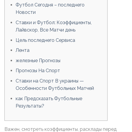
Футбол Сегодня – последнего
Новости
Ставки и Футбол: Коэффициенты,
Лайвскор, Все Матчи день
Цель последнего Сервиса
Лента
железные Прогнозы
Прогнозы На Спорт
Ставки на Спорт В украины —
Особенности Футбольных Матчей
как Предсказать Футбольные
Результаты?
Важен, смотреть коэффициенты, расклады перед