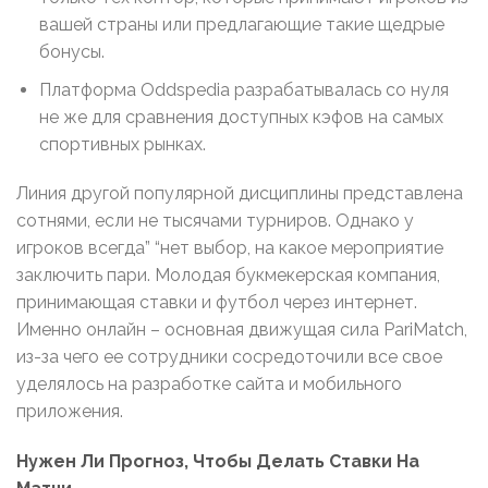
вашей страны или предлагающие такие щедрые
бонусы.
Платформа Oddspedia разрабатывалась со нуля
не же для сравнения доступных кэфов на самых
спортивных рынках.
Линия другой популярной дисциплины представлена
сотнями, если не тысячами турниров. Однако у
игроков всегда” “нет выбор, на какое мероприятие
заключить пари. Молодая букмекерская компания,
принимающая ставки и футбол через интернет.
Именно онлайн – основная движущая сила PariMatch,
из-за чего ее сотрудники сосредоточили все свое
уделялось на разработке сайта и мобильного
приложения.
Нужен Ли Прогноз, Чтобы Делать Ставки На