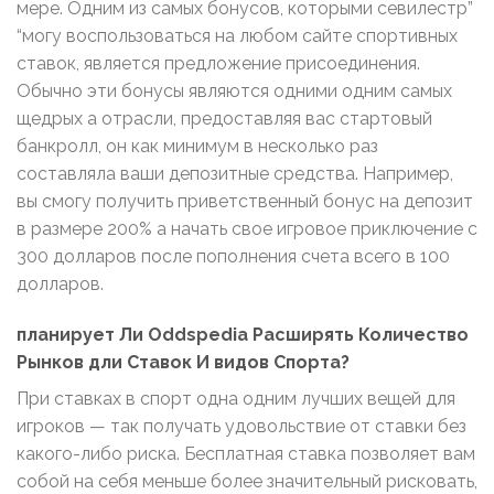
мере. Одним из самых бонусов, которыми севилестр”
“могу воспользоваться на любом сайте спортивных
ставок, является предложение присоединения.
Обычно эти бонусы являются одними одним самых
щедрых а отрасли, предоставляя вас стартовый
банкролл, он как минимум в несколько раз
составляла ваши депозитные средства. Например,
вы смогу получить приветственный бонус на депозит
в размере 200% а начать свое игровое приключение с
300 долларов после пополнения счета всего в 100
долларов.
планирует Ли Oddspedia Расширять Количество
Рынков дли Ставок И видов Спорта?
При ставках в спорт одна одним лучших вещей для
игроков — так получать удовольствие от ставки без
какого-либо риска. Бесплатная ставка позволяет вам
собой на себя меньше более значительный рисковать,