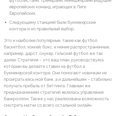
футболистами, тренерами, менеджерами ведущее
европейских команд, играющих в Лиге
Европейских.
Следующему станцией были букмекерские
конторы и но правильный выбор.
Это и наиболее популярные, такие как футбол,
баскетбол, хоккей, бокс, и менее распространенные,
например, дарст, снукер, гэльский футбол же так
далее. Стратегия – это ваш план, руководствуясь
которым вы делаете ставки на футбол а
букмекерской конторе. Они помогают новичкам не
проиграть весь мой банк, а и дальнейшем – стабильно
получать прибыль от беттинга. Главным же
предназначением стратегий являлась управления
банкроллом. Также у нас реализована возможность
смотреть матчи со всего остальной онлайн.