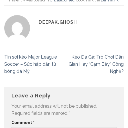
This entry was posted in
Uncategorised
. Bookmark the
permalink
.
DEEPAK.GHOSH
Tin soi kèo Major League
Kèo Đá Gà: Trò Chơi Dân
Soccer – Sức hấp dẫn từ
Gian Hay “Cạm Bẫy” Công
bóng đá Mỹ
Nghệ?
Leave a Reply
Your email address will not be published.
Required fields are marked
*
Comment
*