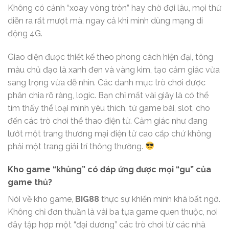
Không có cảnh “xoay vòng tròn” hay chờ đợi lâu, mọi thứ
diễn ra rất mượt mà, ngay cả khi mình dùng mạng di
động 4G.
Giao diện được thiết kế theo phong cách hiện đại, tông
màu chủ đạo là xanh đen và vàng kim, tạo cảm giác vừa
sang trọng vừa dễ nhìn. Các danh mục trò chơi được
phân chia rõ ràng, logic. Bạn chỉ mất vài giây là có thể
tìm thấy thể loại mình yêu thích, từ game bài, slot, cho
đến các trò chơi thể thao điện tử. Cảm giác như đang
lướt một trang thương mại điện tử cao cấp chứ không
phải một trang giải trí thông thường.
Kho game “khủng” có đáp ứng được mọi “gu” của
game thủ?
Nói về kho game,
BIG88
thực sự khiến mình khá bất ngờ.
Không chỉ đơn thuần là vài ba tựa game quen thuộc, nơi
đây tập hợp một “đại dương” các trò chơi từ các nhà