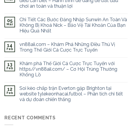
điều cần biết – Hành trình dễ dàng để bắt đầu
chơi an toàn và thuận lợi
Chi Tiết Các Bước Đăng Nhập Sunwin An Toàn Và
05
Mar
Không Bị Khoá Nick – Bảo Vệ Tài Khoản Của Bạn
Hiệu Quả Nhất
vn88aii.com – Khám Phá Những Điều Thú Vị
14
Feb
Trong Thế Giới Cá Cược Trực Tuyến
Khám phá Thế Giới Cá Cược Trực Tuyến với
13
Feb
https//vn88aii.com/ – Cơ Hội Trúng Thưởng
Khổng Lồ
Soi kèo chấp trận Everton gặp Brighton tại
12
Feb
website tylekeonhacai.futbol – Phân tích chi tiết
và dự đoán chiến thắng
RECENT COMMENTS