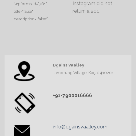
Instagram did not
[wpforms id="761"
return a 200.
title="false"
description="false"]
Dgains Vaalley
Jambrung Village, Karjat 410201.
+91-7900016666
info@dgainsvaalley.com