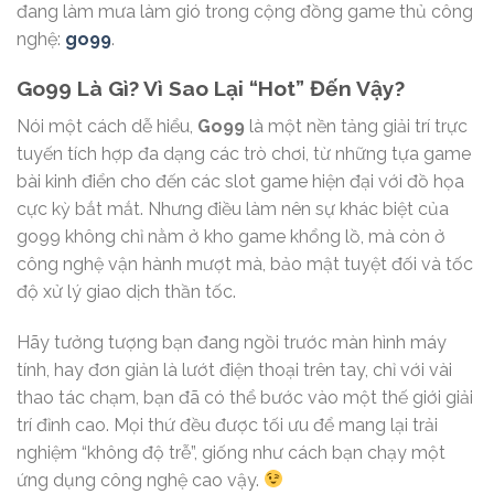
đang làm mưa làm gió trong cộng đồng game thủ công
nghệ:
go99
.
Go99 Là Gì? Vì Sao Lại “Hot” Đến Vậy?
Nói một cách dễ hiểu,
Go99
là một nền tảng giải trí trực
tuyến tích hợp đa dạng các trò chơi, từ những tựa game
bài kinh điển cho đến các slot game hiện đại với đồ họa
cực kỳ bắt mắt. Nhưng điều làm nên sự khác biệt của
go99 không chỉ nằm ở kho game khổng lồ, mà còn ở
công nghệ vận hành mượt mà, bảo mật tuyệt đối và tốc
độ xử lý giao dịch thần tốc.
Hãy tưởng tượng bạn đang ngồi trước màn hình máy
tính, hay đơn giản là lướt điện thoại trên tay, chỉ với vài
thao tác chạm, bạn đã có thể bước vào một thế giới giải
trí đỉnh cao. Mọi thứ đều được tối ưu để mang lại trải
nghiệm “không độ trễ”, giống như cách bạn chạy một
ứng dụng công nghệ cao vậy.