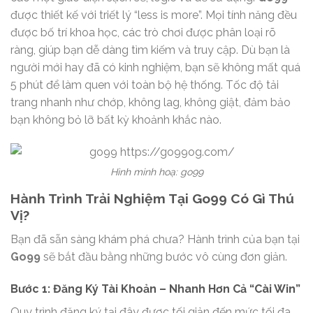
được thiết kế với triết lý “less is more”. Mọi tính năng đều
được bố trí khoa học, các trò chơi được phân loại rõ
ràng, giúp bạn dễ dàng tìm kiếm và truy cập. Dù bạn là
người mới hay đã có kinh nghiệm, bạn sẽ không mất quá
5 phút để làm quen với toàn bộ hệ thống. Tốc độ tải
trang nhanh như chớp, không lag, không giật, đảm bảo
bạn không bỏ lỡ bất kỳ khoảnh khắc nào.
Hình minh hoạ: go99
Hành Trình Trải Nghiệm Tại Go99 Có Gì Thú
Vị?
Bạn đã sẵn sàng khám phá chưa? Hành trình của bạn tại
Go99
sẽ bắt đầu bằng những bước vô cùng đơn giản.
Bước 1: Đăng Ký Tài Khoản – Nhanh Hơn Cả “Cài Win”
Quy trình đăng ký tại đây được tối giản đến mức tối đa.