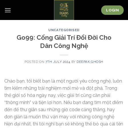
Skip
to
LOGIN
content
UNCATEGORISED
Go99: Cổng Giải Trí Đổi Đời Cho
Dân Công Nghệ
POSTED ON
7TH JULY 2024
BY
DEEPAK.GHOSH
Chào bạn, tôi biết bạn là một người yêu công nghệ, luôn
tìm kiếm những trải nghiệm mới mẻ và đột phá. Trong
thế giới số hóa ngày nay, việc giải trí cũng cần phải
“thông minh” và tiện lợi hơn. Nếu bạn đang tìm một điểm
đến để thư giãn sau những giờ code căng thẳng, hay
đơn giản là muốn thử vận may với những công nghệ
hiện đại nhất, thì tôi nghĩ bạn sẽ không thể bỏ qua cái tên