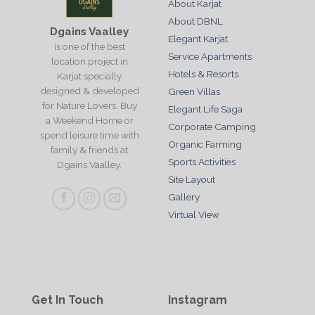
About Karjat
About DBNL
Dgains Vaalley
Elegant Karjat
is one of the best
Service Apartments
location project in
Hotels & Resorts
Karjat specially
designed & developed
Green Villas
for Nature Lovers. Buy
Elegant Life Saga
a Weekend Home or
Corporate Camping
spend leisure time with
Organic Farming
family & friends at
Sports Activities
Dgains Vaalley.
Site Layout
Gallery
Virtual View
Get In Touch
Instagram