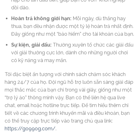
dồi dào.
Hoàn trả không giới hạn:
Mỗi ngày, dù thắng hay
thua, bạn đều nhận được một tỷ lệ hoàn trả nhất định.
Đây giống như một “bảo hiểm” cho tài khoản của bạn.
Sự kiện, giải đấu:
Thường xuyên tổ chức các giải đấu
với giải thưởng cực lớn, dành cho những người chơi
có kỹ năng và may mắn.
Tôi đặc biệt ấn tượng với chính sách chăm sóc khách
hàng 24/7 của họ. Đội ngũ hỗ trợ luôn sẵn sàng giải đáp
mọi thắc mắc của bạn chỉ trong vài giây, giống như một
“trợ lý ảo” thông minh vậy. Bạn có thể liên hệ qua live
chat, email hoặc hotline trực tiếp. Để tìm hiểu thêm chi
tiết về các chương trình khuyến mãi và điều khoản, bạn
có thể truy cập trực tiếp vào trang chủ qua link:
https://go99og.com/
.