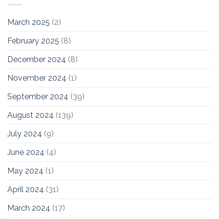
March 2025
(2)
February 2025
(8)
December 2024
(8)
November 2024
(1)
September 2024
(39)
August 2024
(139)
July 2024
(9)
June 2024
(4)
May 2024
(1)
April 2024
(31)
March 2024
(17)