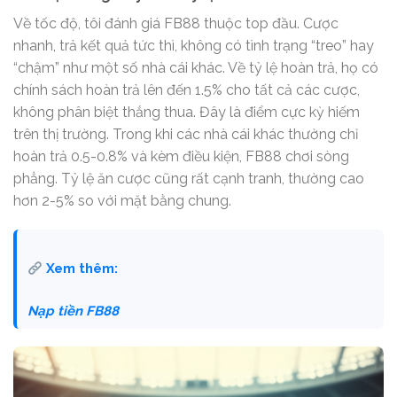
Về tốc độ, tôi đánh giá FB88 thuộc top đầu. Cược
nhanh, trả kết quả tức thì, không có tình trạng “treo” hay
“chậm” như một số nhà cái khác. Về tỷ lệ hoàn trả, họ có
chính sách hoàn trả lên đến 1.5% cho tất cả các cược,
không phân biệt thắng thua. Đây là điểm cực kỳ hiếm
trên thị trường. Trong khi các nhà cái khác thường chỉ
hoàn trả 0.5-0.8% và kèm điều kiện, FB88 chơi sòng
phẳng. Tỷ lệ ăn cược cũng rất cạnh tranh, thường cao
hơn 2-5% so với mặt bằng chung.
Xem thêm:
Nạp tiền FB88