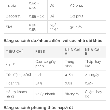
0.80 –
Tài xỉu
Dễ
90 phút
0.90
Baccarat
0.95 – 1.0
Dễ
1-2 phút
0.90 –
Ngẫu
Slot
30 giây
0.98
nhiên
Bảng so sánh ưu/nhược điểm với các nhà cái khác
NHÀ CÁI
NHÀ CÁI
TIÊU CHÍ
FB88
A
B
Cao, có giấy
Trung
Thấp, hay
Uy tín
phép
bình
lừa
Tốc độ nạp/rút
1-2h
4-8h
2-3 ngày
Hoàn trả
1.5%
0.5%
0.8%
Hỗ trợ khách
Chậm, hay
24/7, nhanh
8h/ngày
hàng
bơ
Bảng so sánh phương thức nạp/rút