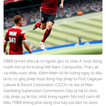
FB88 là một nhà cái có nguồn gốc từ châu Á, hoạt động
mạnh mẽ tại thị trường Việt Nam, Campuchia, Thái Lan
và nhiều nước khác. Điểm khiến tôi tin tưởng ngay từ đầu
là họ có giấy phép hoạt động hợp pháp từ First Cagayan
Leisure & Resort Corporation (CEZA) và Isle of Man
Gambling Supervision Commission. Đây là hai tổ chức
cấp phép uy tín bậc nhất trong ngành. Nói một cách dễ
hiểu, FB88 không phải dạng chui hay lừa đảo, họ được