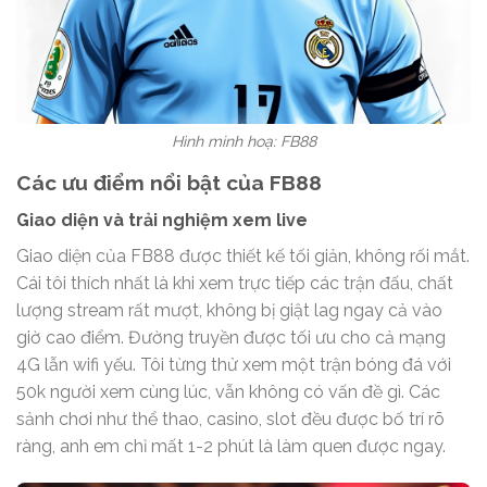
Hình minh hoạ: FB88
Các ưu điểm nổi bật của FB88
Giao diện và trải nghiệm xem live
Giao diện của FB88 được thiết kế tối giản, không rối mắt.
Cái tôi thích nhất là khi xem trực tiếp các trận đấu, chất
lượng stream rất mượt, không bị giật lag ngay cả vào
giờ cao điểm. Đường truyền được tối ưu cho cả mạng
4G lẫn wifi yếu. Tôi từng thử xem một trận bóng đá với
50k người xem cùng lúc, vẫn không có vấn đề gì. Các
sảnh chơi như thể thao, casino, slot đều được bố trí rõ
ràng, anh em chỉ mất 1-2 phút là làm quen được ngay.