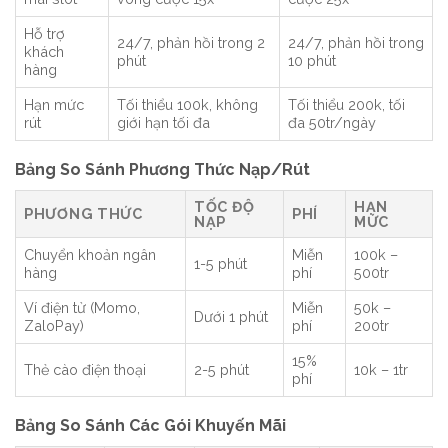
Hỗ trợ
24/7, phản hồi trong 2
24/7, phản hồi trong
khách
phút
10 phút
hàng
Hạn mức
Tối thiểu 100k, không
Tối thiểu 200k, tối
rút
giới hạn tối đa
đa 50tr/ngày
Bảng So Sánh Phương Thức Nạp/Rút
TỐC ĐỘ
HẠN
PHƯƠNG THỨC
PHÍ
NẠP
MỨC
Chuyển khoản ngân
Miễn
100k –
1-5 phút
hàng
phí
500tr
Ví điện tử (Momo,
Miễn
50k –
Dưới 1 phút
ZaloPay)
phí
200tr
15%
Thẻ cào điện thoại
2-5 phút
10k – 1tr
phí
Bảng So Sánh Các Gói Khuyến Mãi