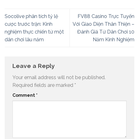
Socolive phân tích tỷ lệ
FV88 Casino Trực Tuyến
cược trước trận: Kinh
Với Giao Diện Thân Thiện –
nghiệm thực chiến từ một
Đánh Giá Từ Dân Chơi 10
dân chơi lâu năm
Năm Kinh Nghiệm
Leave a Reply
Your email address will not be published.
Required fields are marked
*
Comment
*