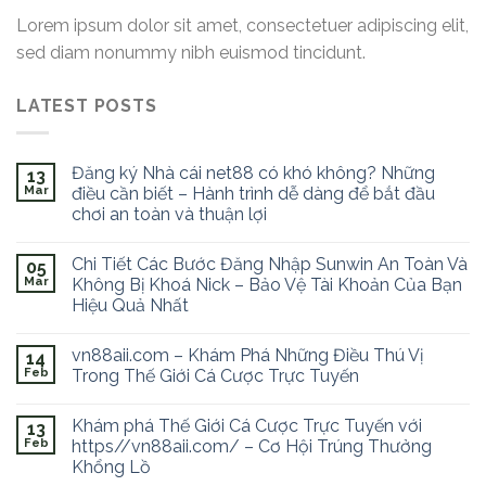
Lorem ipsum dolor sit amet, consectetuer adipiscing elit,
sed diam nonummy nibh euismod tincidunt.
LATEST POSTS
Đăng ký Nhà cái net88 có khó không? Những
13
Mar
điều cần biết – Hành trình dễ dàng để bắt đầu
chơi an toàn và thuận lợi
Chi Tiết Các Bước Đăng Nhập Sunwin An Toàn Và
05
Mar
Không Bị Khoá Nick – Bảo Vệ Tài Khoản Của Bạn
Hiệu Quả Nhất
vn88aii.com – Khám Phá Những Điều Thú Vị
14
Feb
Trong Thế Giới Cá Cược Trực Tuyến
Khám phá Thế Giới Cá Cược Trực Tuyến với
13
Feb
https//vn88aii.com/ – Cơ Hội Trúng Thưởng
Khổng Lồ