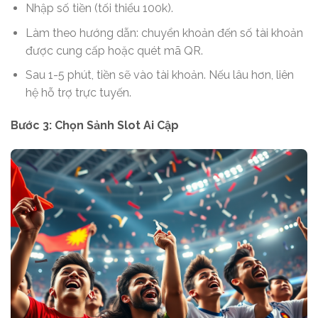
Nhập số tiền (tối thiểu 100k).
Làm theo hướng dẫn: chuyển khoản đến số tài khoản
được cung cấp hoặc quét mã QR.
Sau 1-5 phút, tiền sẽ vào tài khoản. Nếu lâu hơn, liên
hệ hỗ trợ trực tuyến.
Bước 3: Chọn Sảnh Slot Ai Cập