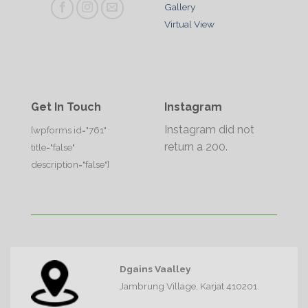
Gallery
Virtual View
Get In Touch
Instagram
Instagram did not
[wpforms id="761"
return a 200.
title="false"
description="false"]
Dgains Vaalley
Jambrung Village, Karjat 410201.