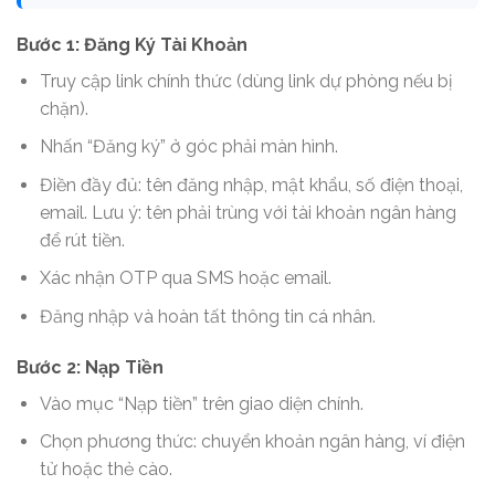
Bước 1: Đăng Ký Tài Khoản
Truy cập link chính thức (dùng link dự phòng nếu bị
chặn).
Nhấn “Đăng ký” ở góc phải màn hình.
Điền đầy đủ: tên đăng nhập, mật khẩu, số điện thoại,
email. Lưu ý: tên phải trùng với tài khoản ngân hàng
để rút tiền.
Xác nhận OTP qua SMS hoặc email.
Đăng nhập và hoàn tất thông tin cá nhân.
Bước 2: Nạp Tiền
Vào mục “Nạp tiền” trên giao diện chính.
Chọn phương thức: chuyển khoản ngân hàng, ví điện
tử hoặc thẻ cào.