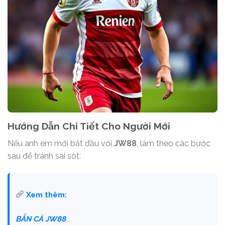
Hướng Dẫn Chi Tiết Cho Người Mới
Nếu anh em mới bắt đầu với
JW88
, làm theo các bước
sau để tránh sai sót:
Xem thêm:
BẮN CÁ JW88