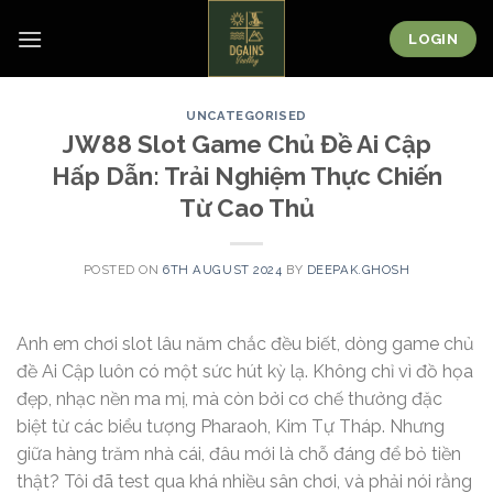
Skip
to
LOGIN
content
UNCATEGORISED
JW88 Slot Game Chủ Đề Ai Cập
Hấp Dẫn: Trải Nghiệm Thực Chiến
Từ Cao Thủ
POSTED ON
6TH AUGUST 2024
BY
DEEPAK.GHOSH
Anh em chơi slot lâu năm chắc đều biết, dòng game chủ
đề Ai Cập luôn có một sức hút kỳ lạ. Không chỉ vì đồ họa
đẹp, nhạc nền ma mị, mà còn bởi cơ chế thưởng đặc
biệt từ các biểu tượng Pharaoh, Kim Tự Tháp. Nhưng
giữa hàng trăm nhà cái, đâu mới là chỗ đáng để bỏ tiền
thật? Tôi đã test qua khá nhiều sân chơi, và phải nói rằng