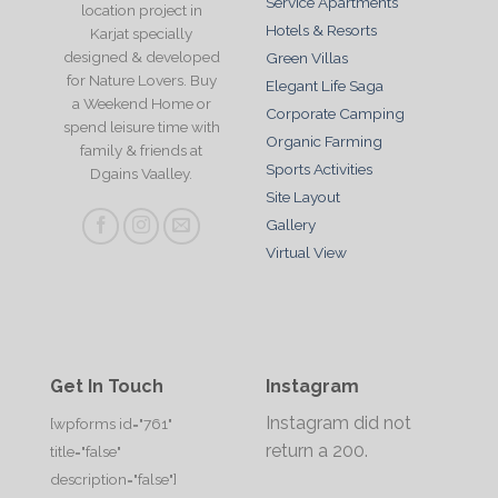
Service Apartments
location project in
Hotels & Resorts
Karjat specially
designed & developed
Green Villas
for Nature Lovers. Buy
Elegant Life Saga
a Weekend Home or
Corporate Camping
spend leisure time with
Organic Farming
family & friends at
Sports Activities
Dgains Vaalley.
Site Layout
Gallery
Virtual View
Get In Touch
Instagram
Instagram did not
[wpforms id="761"
return a 200.
title="false"
description="false"]