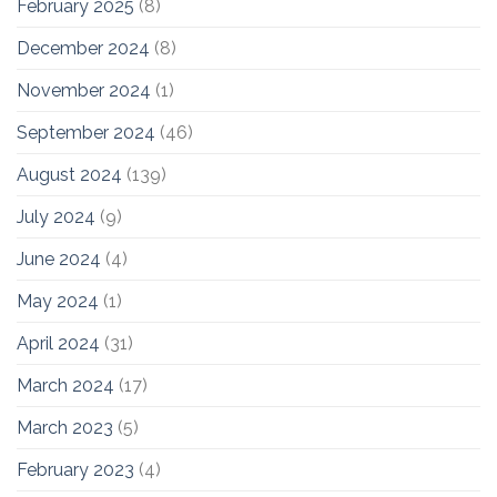
February 2025
(8)
December 2024
(8)
November 2024
(1)
September 2024
(46)
August 2024
(139)
July 2024
(9)
June 2024
(4)
May 2024
(1)
April 2024
(31)
March 2024
(17)
March 2023
(5)
February 2023
(4)