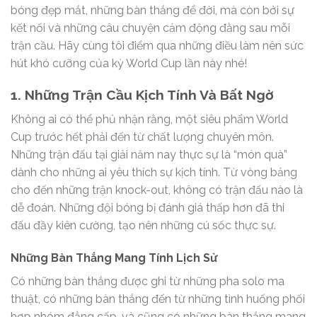
bóng đẹp mắt, những bàn thắng để đời, mà còn bởi sự
kết nối và những câu chuyện cảm động đằng sau mỗi
trận cầu. Hãy cùng tôi điểm qua những điều làm nên sức
hút khó cưỡng của kỳ World Cup lần này nhé!
1. Những Trận Cầu Kịch Tính Và Bất Ngờ
Không ai có thể phủ nhận rằng, một siêu phẩm World
Cup trước hết phải đến từ chất lượng chuyên môn.
Những trận đấu tại giải năm nay thực sự là “món quà”
dành cho những ai yêu thích sự kịch tính. Từ vòng bảng
cho đến những trận knock-out, không có trận đấu nào là
dễ đoán. Những đội bóng bị đánh giá thấp hơn đã thi
đấu đầy kiên cường, tạo nên những cú sốc thực sự.
Những Bàn Thắng Mang Tính Lịch Sử
Có những bàn thắng được ghi từ những pha solo ma
thuật, có những bàn thắng đến từ những tình huống phối
hợp nhóm đẳng cấp, và cũng có những bàn thắng mang