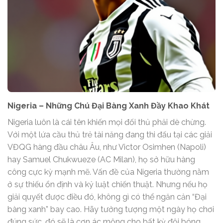
Nigeria – Những Chú Đại Bàng Xanh Đầy Khao Khát
Nigeria luôn là cái tên khiến mọi đối thủ phải dè chừng.
Với một lứa cầu thủ trẻ tài năng đang thi đấu tại các giải
VĐQG hàng đầu châu Âu, như Victor Osimhen (Napoli)
hay Samuel Chukwueze (AC Milan), họ sở hữu hàng
công cực kỳ mạnh mẽ. Vấn đề của Nigeria thường nằm
ở sự thiếu ổn định và kỷ luật chiến thuật. Nhưng nếu họ
giải quyết được điều đó, không gì có thể ngăn cản “Đại
bàng xanh” bay cao. Hãy tưởng tượng một ngày họ chơi
đúng sức, đó sẽ là cơn ác mộng cho bất kỳ đội bóng