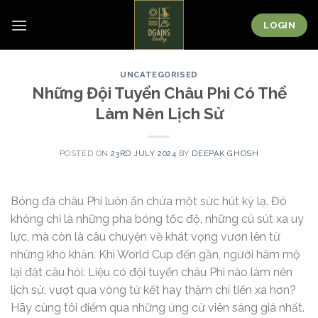
Skip
to
LOGIN
content
UNCATEGORISED
Những Đội Tuyển Châu Phi Có Thể
Làm Nên Lịch Sử
POSTED ON
23RD JULY 2024
BY
DEEPAK.GHOSH
Bóng đá châu Phi luôn ẩn chứa một sức hút kỳ lạ. Đó
không chỉ là những pha bóng tốc độ, những cú sút xa uy
lực, mà còn là câu chuyện về khát vọng vươn lên từ
những khó khăn. Khi World Cup đến gần, người hâm mộ
lại đặt câu hỏi: Liệu có đội tuyển châu Phi nào làm nên
lịch sử, vượt qua vòng tứ kết hay thậm chí tiến xa hơn?
Hãy cùng tôi điểm qua những ứng cử viên sáng giá nhất.