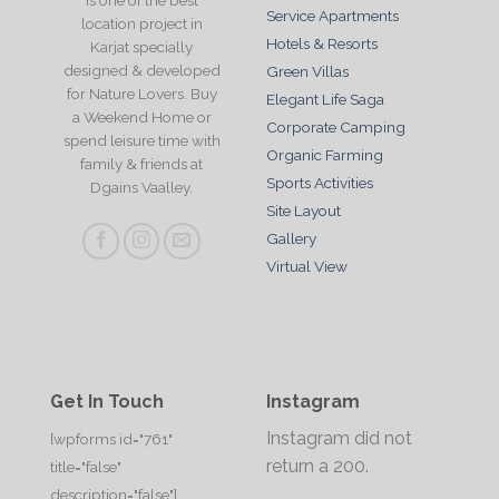
is one of the best
Service Apartments
location project in
Hotels & Resorts
Karjat specially
designed & developed
Green Villas
for Nature Lovers. Buy
Elegant Life Saga
a Weekend Home or
Corporate Camping
spend leisure time with
Organic Farming
family & friends at
Sports Activities
Dgains Vaalley.
Site Layout
Gallery
Virtual View
Get In Touch
Instagram
Instagram did not
[wpforms id="761"
return a 200.
title="false"
description="false"]