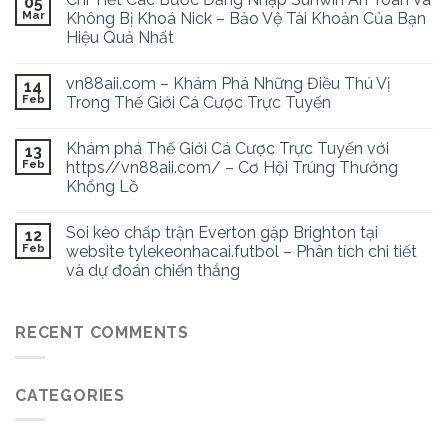
05
Mar
Không Bị Khoá Nick – Bảo Vệ Tài Khoản Của Bạn
Hiệu Quả Nhất
vn88aii.com – Khám Phá Những Điều Thú Vị
14
Feb
Trong Thế Giới Cá Cược Trực Tuyến
Khám phá Thế Giới Cá Cược Trực Tuyến với
13
Feb
https//vn88aii.com/ – Cơ Hội Trúng Thưởng
Khổng Lồ
Soi kèo chấp trận Everton gặp Brighton tại
12
Feb
website tylekeonhacai.futbol – Phân tích chi tiết
và dự đoán chiến thắng
RECENT COMMENTS
CATEGORIES