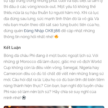
sự tập trung trong những phút cuối và đặc biệt là tâm lý
thi đấu ở các vòng knock-out. Một yếu tố không thể
thiếu nữa là sự hậu thuẫn từ người hâm mộ. Khi cả lục
địa đứng sau lưng, sức mạnh tinh thần đó là vô giá. Và
nếu bạn muốn theo dõi sát sao từng bước tiến của họ,
đừng quên
Đăng Nhập OK8386
để cập nhật những
thông tin nóng hổi nhất nhé!
Kết Luận
Bóng đá châu Phi đang ở một bước ngoặt lịch sử. Với
những gì Morocco đã làm được, giấc mơ vô địch World
Cup không còn là điều viển vông. Senegal, Nigeria hay
Cameroon đều có đủ tố chất để viết nên những trang sử
mới. Câu hỏi đặt ra là: Liệu họ có đủ bản lĩnh để biến tiềm
năng thành hiện thực? Còn bạn, bạn nghĩ đội tuyển châu
Phi nào sẽ làm nên lịch sử? Hãy chia sẻ suy nghĩ của
mình nhé!