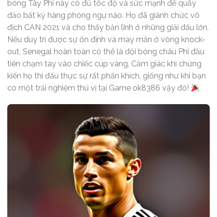
bóng Tây Phi này có đủ tốc độ và sức mạnh để quấy
đảo bất kỳ hàng phòng ngự nào. Họ đã giành chức vô
địch CAN 2021 và cho thấy bản lĩnh ở những giải đấu lớn.
Nếu duy trì được sự ổn định và may mắn ở vòng knock-
out, Senegal hoàn toàn có thể là đội bóng châu Phi đầu
tiên chạm tay vào chiếc cúp vàng. Cảm giác khi chứng
kiến họ thi đấu thực sự rất phấn khích, giống như khi bạn
có một trải nghiệm thú vị tại Game ok8386 vậy đó!